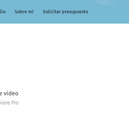
lio
Sobre mí
Solicitar presupuesto
e video
iere Pro